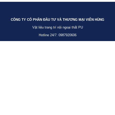
CÔNG TY CỔ PHẦN ĐẦU TƯ VÀ THƯƠNG MẠI VIỄN HÙNG
Vật liệu trang trí nội ngoại thất PU
Hotline 24/7: 0987920606
0962822828
NHÀ MÁY SẢN XUẤT
Khu Long Phú, Xã Hòa Thạch, Huyện Quốc Oai, Thành Phố Hà Nội
Hotline : 0987920606
VĂN PHÒNG GIAO DỊCH
Lô 04-9B Khu công nghiệp Hoàng Mai, Phường Hoàng Văn Thụ, Quận
Hoàng Mai, Thành phố Hà Nội
TỔNG KHO MIỀN BẮC
C25-NV10 ô số 38, Khu đô thị mới hai bên đường Lê Trọng Tấn,
Phường Dương Nội, Quận Hà Đông, Thành Phố Hà Nội
Hotline: 0962822828