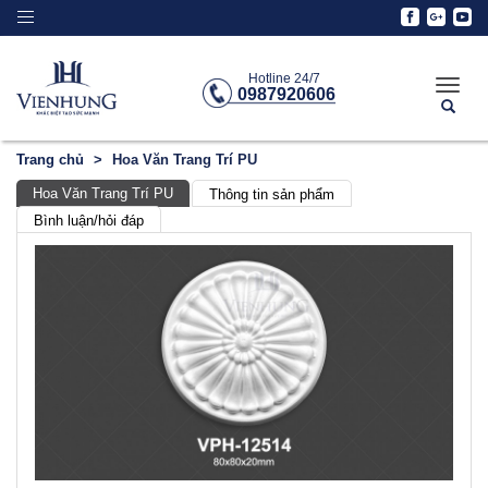
Toggle
navigation
Hotline 24/7
Toggle
0987920606
naviga
Trang chủ
Hoa Văn Trang Trí PU
Hoa Văn Trang Trí PU
Thông tin sản phẩm
Bình luận/hỏi đáp