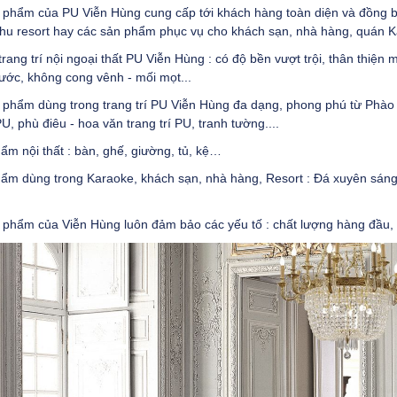
 phẩm của PU Viễn Hùng cung cấp tới khách hàng toàn diện và đồng b
khu resort hay các sản phẩm phục vụ cho khách sạn, nhà hàng, quán 
 trang trí nội ngoại thất PU Viễn Hùng : có độ bền vượt trội, thân thiện
ước, không cong vênh - mối mọt...
 phẩm dùng trong trang trí PU Viễn Hùng đa dạng, phong phú từ Phào 
, phù điêu - hoa văn trang trí PU, tranh tường....
ẩm nội thất : bàn, ghế, giường, tủ, kệ…
ẩm dùng trong Karaoke, khách sạn, nhà hàng, Resort : Đá xuyên sáng, C
phẩm của Viễn Hùng luôn đảm bảo các yếu tố : chất lượng hàng đầu, x