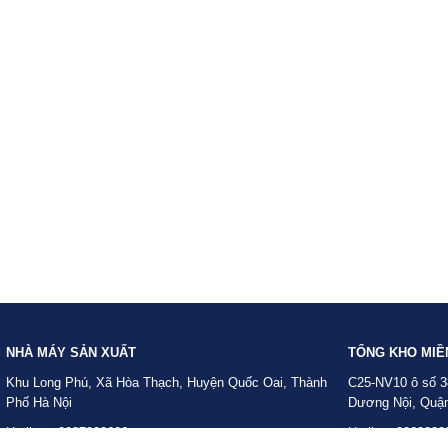
NHÀ MÁY SẢN XUẤT
TỔNG KHO MIỀ
Khu Long Phú, Xã Hòa Thạch, Huyện Quốc Oai, Thành
C25-NV10 ô số 3
Phố Hà Nội
Dương Nội, Quận
Hotline : 0987920606
Hotline: 0962822