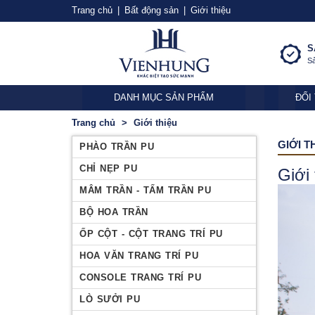
Trang chủ
|
Bất động sản
|
Giới thiệu
S
Sả
DANH MỤC SẢN PHẨM
ĐỐI
Trang chủ
Giới thiệu
GIỚI T
PHÀO TRẦN PU
CHỈ NẸP PU
Giới 
MÂM TRẦN - TẤM TRẦN PU
BỘ HOA TRẦN
ỐP CỘT - CỘT TRANG TRÍ PU
HOA VĂN TRANG TRÍ PU
CONSOLE TRANG TRÍ PU
LÒ SƯỞI PU