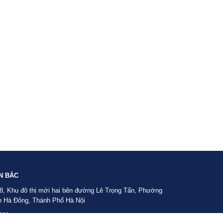
N BẮC
8, Khu đô thị mới hai bên đường Lê Trọng Tấn, Phường
 Hà Đông, Thành Phố Hà Nội
828