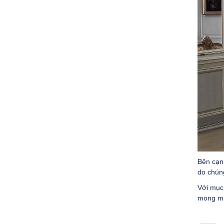
Bên cạnh
do chúng
Với mục 
mong muố