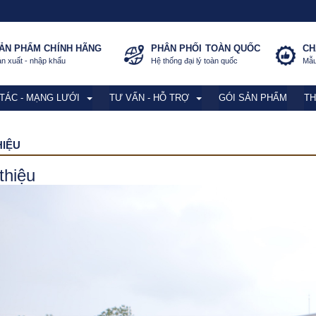
ẢN PHẨM CHÍNH HÃNG
PHÂN PHỐI TOÀN QUỐC
CH
n xuất - nhập khẩu
Hệ thống đại lý toàn quốc
Mẫu
 TÁC - MẠNG LƯỚI
TƯ VẤN - HỖ TRỢ
GÓI SẢN PHẨM
TH
HIỆU
thiệu