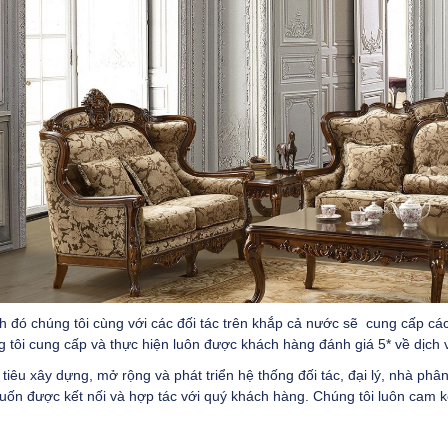
 đó chúng tôi cùng với các đối tác trên khắp cả nước sẽ cung cấp các 
 tôi cung cấp và thực hiện luôn được khách hàng đánh giá 5* về dịch
tiêu xây dựng, mở rộng và phát triển hệ thống đối tác, đại lý, nhà phâ
n được kết nối và hợp tác với quý khách hàng. Chúng tôi luôn cam kết