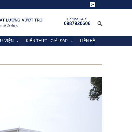
Hotline 24/7
ẤT LƯỢNG VƯỢT TRỘI
0987920606
 mã đa dạng
Ư VIỆN
KIẾN THỨC - GIẢI ĐÁP
LIÊN HỆ