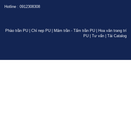
Hotline : 0912308308
Phào trần PU
|
Chỉ nẹp PU
|
Mâm trần - Tấm trần PU
|
Hoa văn trang trí
PU
|
Tư vấn
|
Tải Catalog