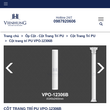
Toggle
navigation
Hotline 24/7
Toggle
0987920606
naviga
Trang chủ
Ốp Cột - Cột Trang Trí PU
Cột Trang Trí PU
Cột trang trí PU VPO-12306B
CỘT TRANG TRÍ PU VPO-12306B