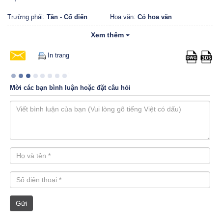
Trường phái:
Tân - Cổ điển
Hoa văn:
Có hoa văn
Màu sắc:
Tự nhiên
Kích thước:
Trung bình
(240mm)
Xem thêm
Phân khúc:
Phổ thông
In trang
Mời các bạn bình luận hoặc đặt câu hỏi
Gửi